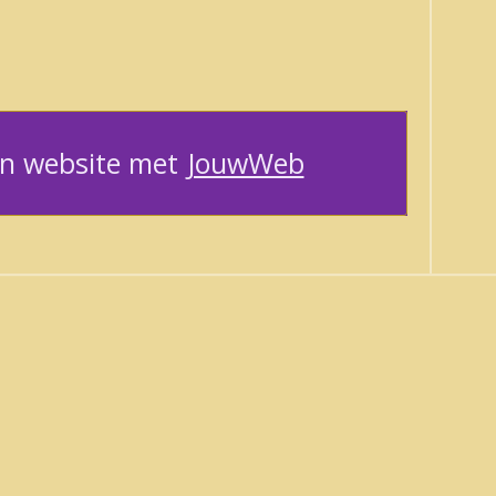
n website met
JouwWeb