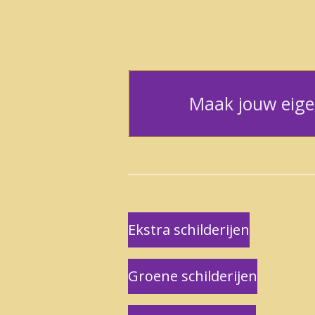
Maak jouw eige
Ekstra schilderijen
Groene schilderijen