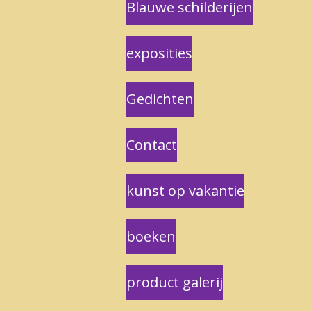
Blauwe schilderijen
exposities
Gedichten
Contact
kunst op vakantie
boeken
product galerij