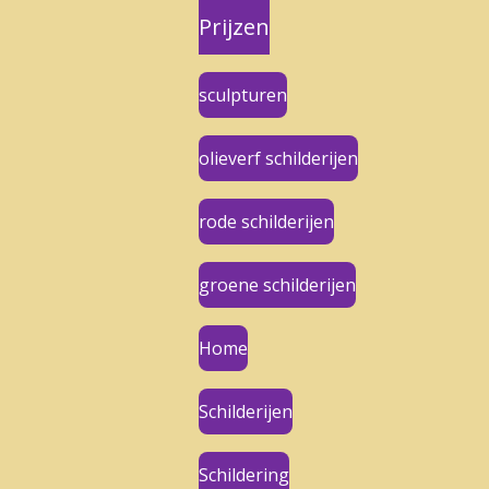
Prijzen
sculpturen
olieverf schilderijen
rode schilderijen
groene schilderijen
Home
Schilderijen
Schildering