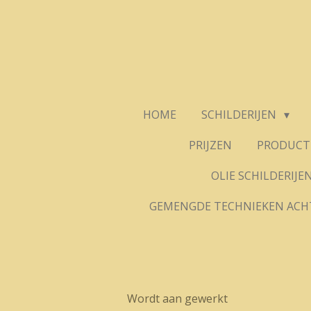
Ga
direct
naar
de
hoofdinhoud
HOME
SCHILDERIJEN
PRIJZEN
PRODUCT 
OLIE SCHILDERIJE
GEMENGDE TECHNIEKEN ACH
Wordt aan gewerkt