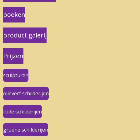
boeken
product galerij
Prijzen
sculpturen
olieverf schilderijen
rode schilderijen
groene schilderijen