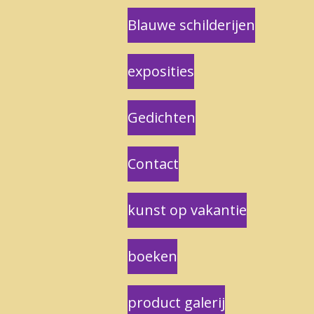
Blauwe schilderijen
exposities
Gedichten
Contact
kunst op vakantie
boeken
product galerij