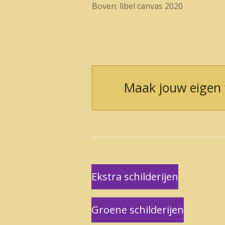
Boven: libel canvas 2020
Maak jouw eigen
Ekstra schilderijen
Groene schilderijen