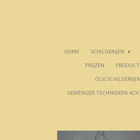
Ga
direct
naar
de
hoofdinhoud
HOME
SCHILDERIJEN
PRIJZEN
PRODUCT 
OLIE SCHILDERIJE
GEMENGDE TECHNIEKEN ACH