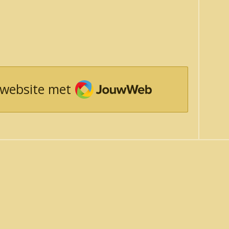
JouwWeb
 website met