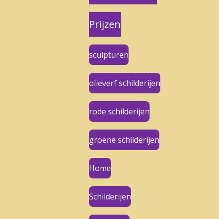
Prijzen
sculpturen
olieverf schilderijen
rode schilderijen
groene schilderijen
Home
Schilderijen