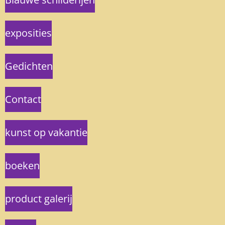
exposities
Gedichten
Contact
kunst op vakantie
boeken
product galerij