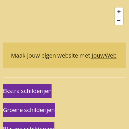
Maak jouw eigen website met
JouwWeb
Ekstra schilderijen
Groene schilderijen
Blauwe schilderijen