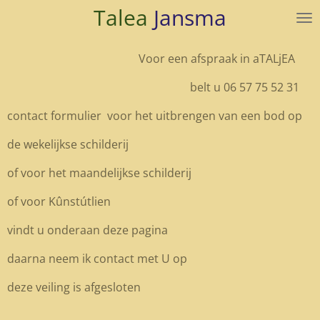
Talea
Jansma
Ga
direct
naar
Voor een afspraak in aTALjEA
de
hoofdinhoud
belt u 06 57 75 52 31
contact formulier voor het uitbrengen van een bod op
de wekelijkse schilderij
of voor het maandelijkse schilderij
of voor Kûnstútlien
vindt u onderaan deze pagina
daarna neem ik contact met U op
deze veiling is afgesloten