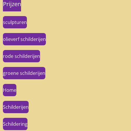
Prijzen
sculpturen
olieverf schilderijen
rode schilderijen
groene schilderijen
Home
Schilderijen
Schildering