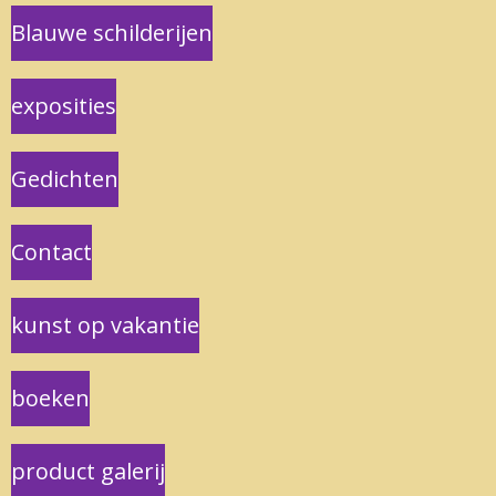
Blauwe schilderijen
exposities
Gedichten
Contact
kunst op vakantie
boeken
product galerij