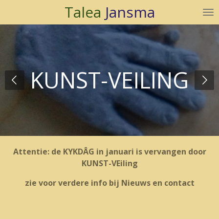
Talea
Jansma
Ga
direct
naar
de
hoofdinhoud
KUNST-VEILING
Attentie: de KYKDÂG in januari is vervangen door
KUNST-VEiling
zie voor verdere info bij Nieuws en contact