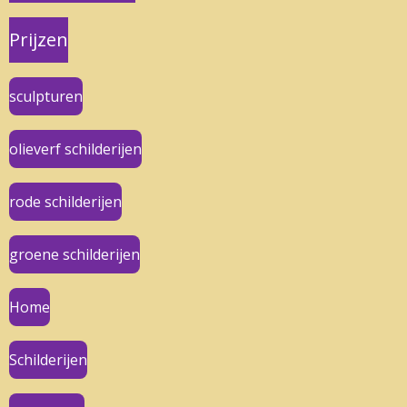
Prijzen
sculpturen
olieverf schilderijen
rode schilderijen
groene schilderijen
Home
Schilderijen