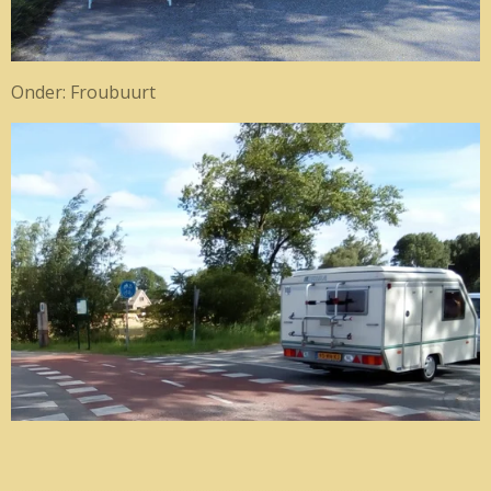
Onder: Froubuurt
................................................................................................................