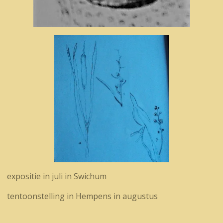
expositie in juli in Swichum
tentoonstelling in Hempens in augustus