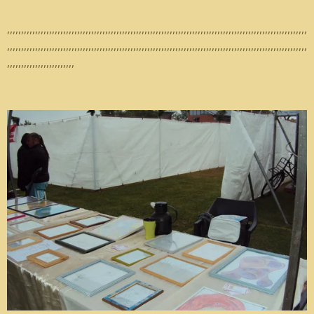
,,,,,,,,,,,,,,,,,,,,,,,,,,,,,,,,,,,,,,,,,,,,,,,,,,,,,,,,,,,,,,,,,,,,,,,,,,,,,,,,,,,,,,,,,,,,,,,,,,,,,,,,,,,
,,,,,,,,,,,,,,,,,,,,,,,,,,,,,,,,,,,,,,,,,,,,,,,,,,,,,,,,,,,,,,,,,,,,,,,,,,,,,,,,,,,,,,,,,,,,,,,,,,,,,,,,,,,
,,,,,,,,,,,,,,,,,,,,,,,,