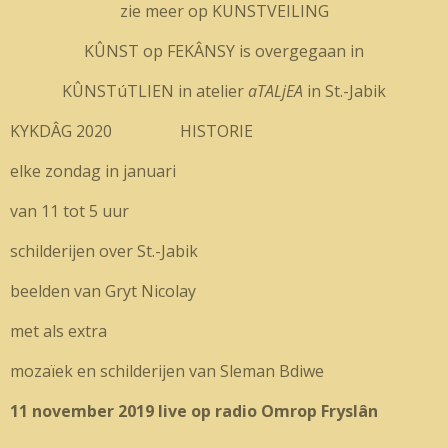
zie meer op KUNSTVEILING
KÛNST op FEKÂNSY is overgegaan in
KÛNSTúTLIEN in atelier
aTALjEA
in St.-Jabik
KYKDÂG 2020 HISTORIE
elke zondag in januari
van 11 tot 5 uur
schilderijen over St.-Jabik
beelden van Gryt Nicolay
met als extra
mozaïek en schilderijen van Sleman Bdiwe
11 november 2019 live op radio Omrop Fryslân