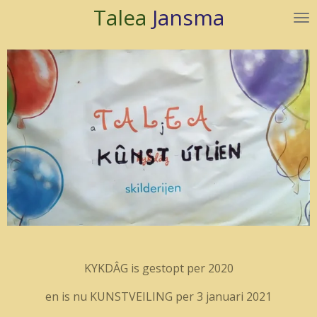
Talea
Jansma
Ga
direct
naar
de
hoofdinhoud
KYKDÂG is gestopt per 2020
en is nu KUNSTVEILING per 3 januari 2021